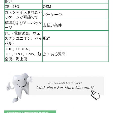
さい！
CE、ISO
OEM
カスタマイズされたパ
パッケージ
ッケージが可能です
標準およびミニパッケ
支払い条件
ージ
T/T（電信送金、ウェ
スタンユニオン、ペイ
配送
パル）
DHL、FEDEX、
UPS、TNT、EMS、航
よくある質問
空便、海上便