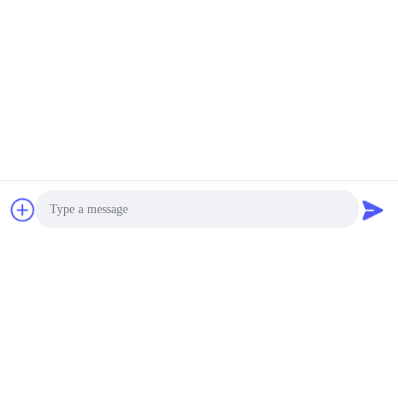
Photo
Video Call
Audio Call