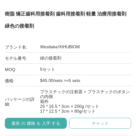
樹脂 矯正歯科用接着剤 歯科用接着剤 軽量 治療用接着剤
緑色の接着剤
Westlake/XIHUBIOM
ブランド名:
緑の接着剤
モデル番号:
5セット
MOQ:
$45.00/sets >=5 sets
価格:
プラスチックの注射器 + プラスチックのボタン
の内側
パッケージの詳
箱外
細:
25 * 16.5 * 3cm × 200g /セット
17 * 12.5 * 3cm × 80g/セット
最良 の 価格 を 入手 する
チャット