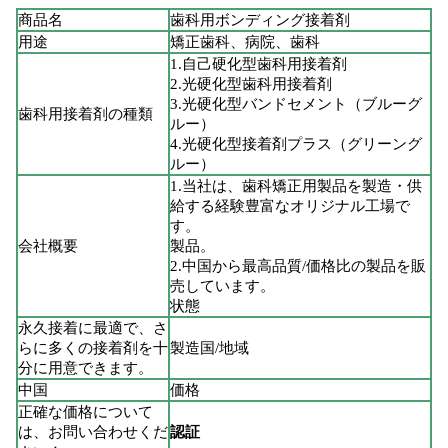
商品名
歯科用ボンディング接着剤
用途
矯正歯科、病院、歯科
1.自己硬化型歯科用接着剤
2.光硬化型歯科用接着剤
3.光硬化型バンドセメント（ブルーグ
歯科用接着剤の種類
ルー）
4.光硬化型接着剤プラス（グリーング
ルー）
1.当社は、歯科矯正用製品を製造・供
給する経験豊富なオリジナル工場で
す。
会社概要
製品。
2.中国から最高品質/価格比の製品を販
売しています。
状態
永久接着に最適で、さ
らに多くの接着剤を十
製造国/地域
分に用意できます。
中国
価格
正確な価格について
は、お問い合わせくだ
認証