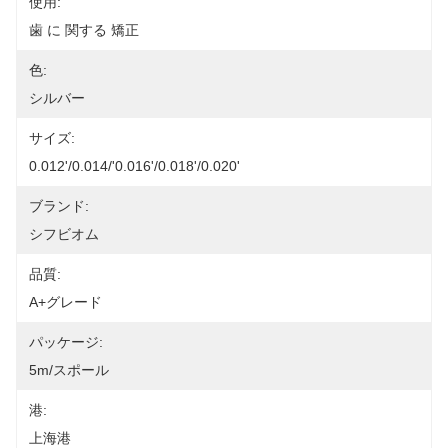
使用:
歯 に 関する 矯正
色:
シルバー
サイズ:
0.012'/0.014/'0.016'/0.018'/0.020'
ブランド:
シフビオム
品質:
A+グレード
パッケージ:
5m/スポール
港:
上海港