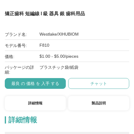
矯正歯科 短編線 I 級 器具 銀 歯科用品
Westlake/XIHUBIOM
ブランド名:
F810
モデル番号:
$1.00 - $5.00/pieces
価格:
パッケージの詳
プラスチック袋/紙袋
細:
最良 の 価格 を 入手 する
チャット
詳細情報
製品説明
詳細情報