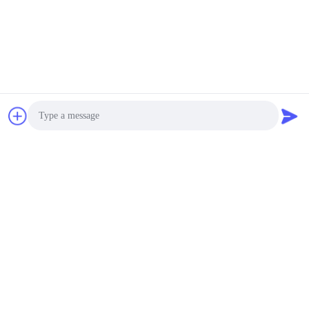
Photo
Video Call
Audio Call