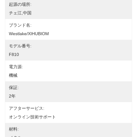
起源の場所:
チェ江,中国
ブランド名:
Westlake/XIHUBIOM
モデル番号:
F810
電力源:
機械
保証:
2年
アフターサービス:
オンライン技術サポート
材料: